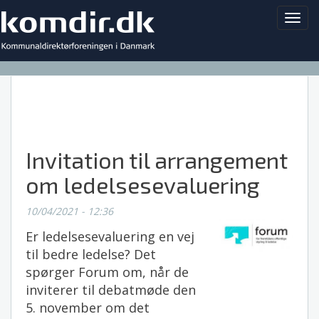
Toggl
navig
Invitation til arrangement
om ledelsesevaluering
10/04/2021 - 12:36
Er ledelsesevaluering en vej
til bedre ledelse? Det
spørger Forum om, når de
inviterer til debatmøde den
5. november om det