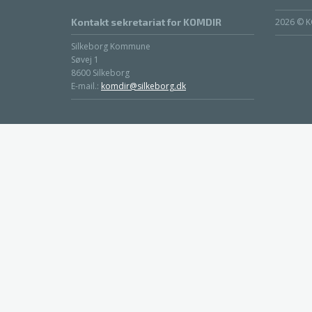
Kontakt sekretariat for KOMDIR
2026 © K
Silkeborg Kommune
Søvej 1
8600 Silkeborg
E-mail.:
komdir@silkeborg.dk