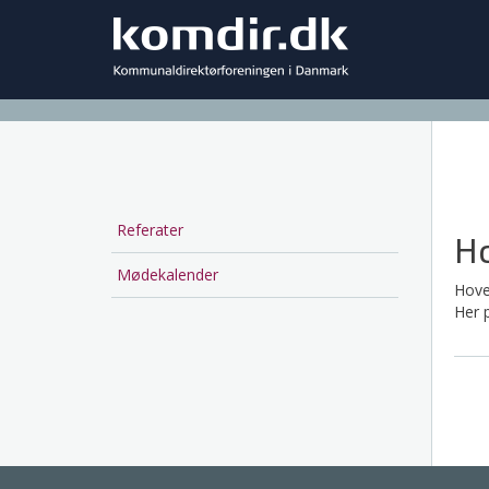
Main
navigation
Referater
Main
Ho
navigation
Mødekalender
Hove
Her 