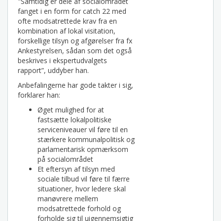
"Samtidig er dele af socialområdet
fanget i en form for catch 22 med
ofte modsatrettede krav fra en
kombination af lokal visitation,
forskellige tilsyn og afgørelser fra fx
Ankestyrelsen, sådan som det også
beskrives i ekspertudvalgets
rapport”, uddyber han.
Anbefalingerne har gode takter i sig,
forklarer han:
Øget mulighed for at
fastsætte lokalpolitiske
serviceniveauer vil føre til en
stærkere kommunalpolitisk og
parlamentarisk opmærksom
på socialområdet
Et eftersyn af tilsyn med
sociale tilbud vil føre til færre
situationer, hvor ledere skal
manøvrere mellem
modsatrettede forhold og
forholde sig til uigennemsigtig