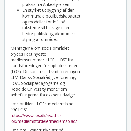
praksis fra Ankestyrelsen
En styrket udbygning af den
kommunale botilbudskapacitet
og modeller for loft på
taksterne vil bidrage til en
bedre politisk og økonomisk
styring af området.
Meningerne om socialområdet
brydes i det nyeste
medlemsnummer af ”Gi’ LOS” fra
Landsforeningen for opholdssteder
(LOS). Du kan læse, hvad foreningen
LEV, Dansk Socialrådgiverforening,
FOA, Socialpædagogerne og
Roskilde University mener om
anbefalingerne fra ekspertudvalget.
Læs artiklen i LOSs medlemsblad
"Gi' LOS":
https://www.los.dk/hvad-er-
los/medlemsfordele/medlemsblad/
Læs om Ekspertudvalget på