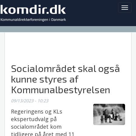
Toggl
navig
Socialområdet skal også
kunne styres af
Kommunalbestyrelsen
09/13/2023 - 10:23
Regeringens og KLs
ekspertudvalg på
socialområdet kom
tidligere på året med 11