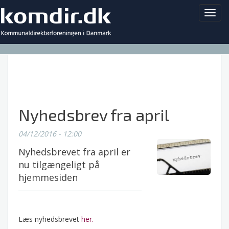
Toggl
navig
Nyhedsbrev fra april
04/12/2016 - 12:00
Nyhedsbrevet fra april er
nu tilgængeligt på
hjemmesiden
Læs nyhedsbrevet
her.