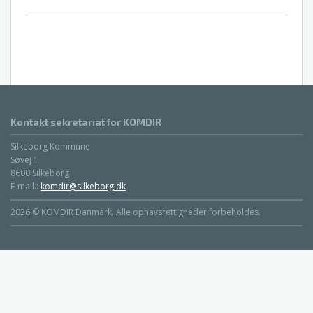
Kontakt sekretariat for KOMDIR
Silkeborg Kommune
Søvej 1
8600 Silkeborg
E-mail.:
komdir@silkeborg.dk
2026 © KOMDIR Danmark. Alle ophavsrettigheder forbeholdes.