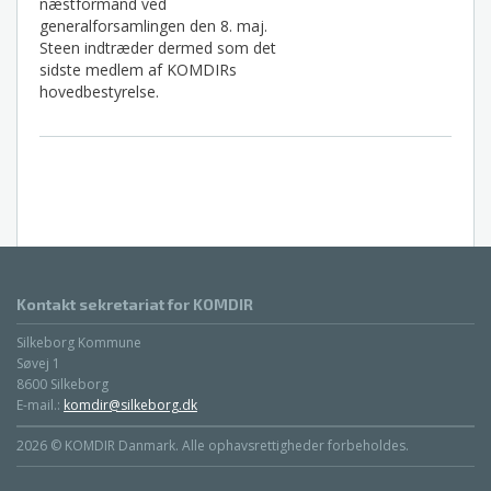
næstformand ved
generalforsamlingen den 8. maj.
Steen indtræder dermed som det
sidste medlem af KOMDIRs
hovedbestyrelse.
Kontakt sekretariat for KOMDIR
Silkeborg Kommune
Søvej 1
8600 Silkeborg
E-mail.:
komdir@silkeborg.dk
2026 © KOMDIR Danmark. Alle ophavsrettigheder forbeholdes.