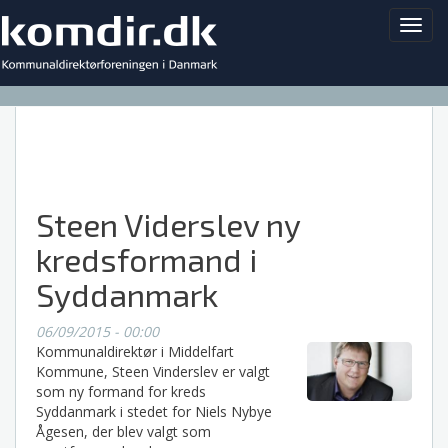
Toggl
navig
Steen Viderslev ny
kredsformand i
Syddanmark
06/09/2015 - 00:00
Kommunaldirektør i Middelfart
Kommune, Steen Vinderslev er valgt
som ny formand for kreds
Syddanmark i stedet for Niels Nybye
Ågesen, der blev valgt som