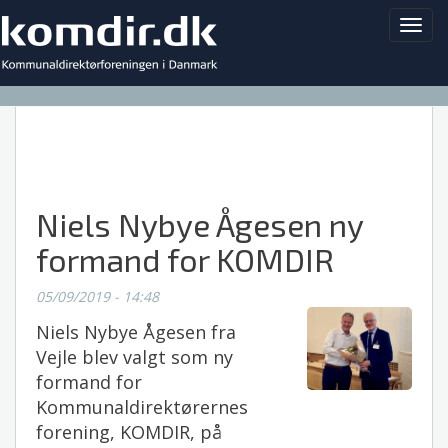
Toggl
navig
Niels Nybye Ågesen ny
formand for KOMDIR
05/09/2019 - 14:48
Niels Nybye Ågesen fra
Vejle blev valgt som ny
formand for
Kommunaldirektørernes
forening, KOMDIR, på