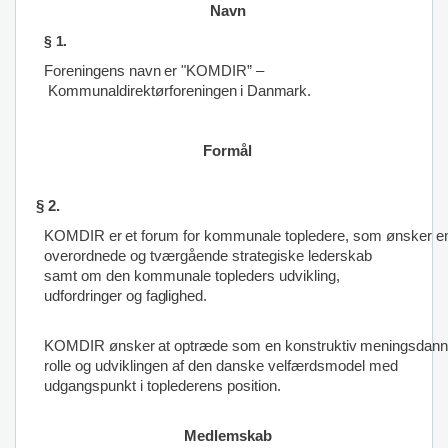
Navn
§
1.
Foreningens
navn
er
"KOMDIR”
–
Kommunaldirektørforeningen
i
Danmark.
Formål
§
2.
KOMDIR
er
et
forum
for
kommunale
topledere,
som
ønsker
e
overordnede og tværgående strategiske lederskab
samt om den kommunale topleders udvikling,
udfordringer og
faglighed.
KOMDIR
ønsker
at
optræde
som
en
konstruktiv
meningsdann
rolle og udviklingen af den danske velfærdsmodel med
udgangspunkt i toplederens position.
Medlemskab