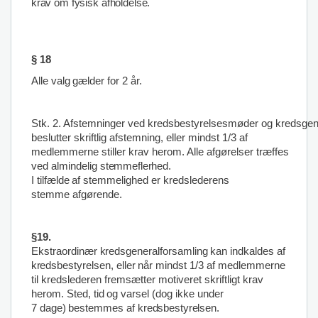
krav om fysisk afholdelse.
§ 18
Alle
valg
gælder
for
2
år.
Stk.
2.
Afstemninger
ved
kredsbestyrelsesmøder
og
kredsgen
beslutter skriftlig afstemning, eller mindst 1/3 af
medlemmerne stiller krav herom. Alle afgørelser træffes
ved almindelig
stemmeflerhed.
I
tilfælde
af
stemmelighed
er
kredslederens
stemme
afgørende.
§19.
Ekstraordinær
kreds
generalforsamling
kan
indkaldes
af
kreds
bestyrelsen,
eller
når
mindst
1/3 af medlemmerne
til kredslederen fremsætter motiveret skriftligt krav
herom. Sted,
tid
og
varsel
(dog
ikke
under
7
dage)
bestemmes
af
kredsbestyrelsen.