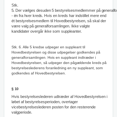
Stk.
5
.
Der
vælges
desuden
5
bestyrelsesmedlemmer
på
generalf
- én fra hver kreds.
Hvis en kreds har indstillet mere end
ét bestyrelsesmedlem til Hovedbestyrelsen, så skal der
være valg på generalforsamlingen. Ikke valgte
kandidater overgår ikke som suppleanter.
Stk. 6. Alle 5 kredse udpeger en suppleant til
Hovedbestyrelsen og disse udpegelser godkendes på
generalforsamlingen. Hvis en suppleant indtræder i
Hovedbestyrelsen, så udpeger den pågældende kreds på
bestyrelseslederens foranledning en ny suppleant, som
godkendes af Hovedbestyrelsen.
§ 10
Hvis bestyrelseslederen udtræder af Hovedbestyrelsen i
løbet af bestyrelsesperioden, overtager
vicebestyrelseslederen posten for den resterende
valgperiode.