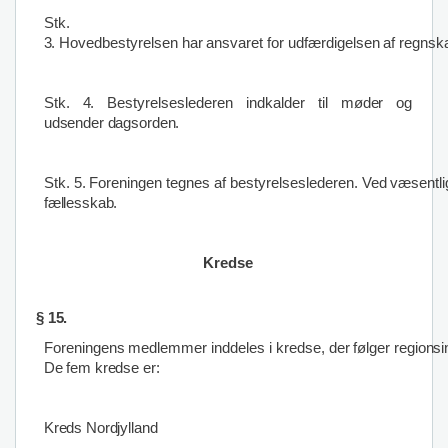
Stk.
3
.
Hovedbestyrelsen
har
ansvaret
for
udfærdigelsen
af
regnsk
Stk.
4
.
Bestyrelseslederen
indkalder
til
møder og
udsender dagsorden.
Stk.
5.
Foreningen
tegnes
af
bestyrelseslederen.
Ved
væsentli
fællesskab.
Kredse
§
15.
Foreningens
medlemmer
inddeles
i
kredse,
der
følger
regionsi
De fem kredse er:
Kreds Nordjylland