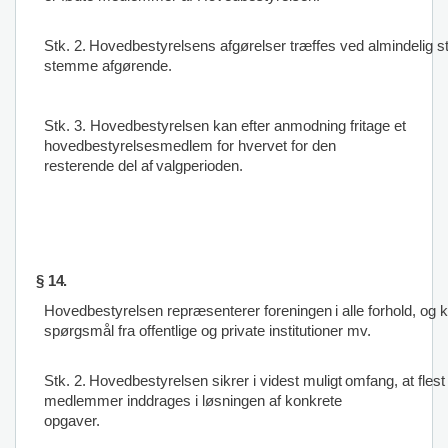
Stk.
2.
Hovedbestyrelsens
afgørelser
træffes
ved
almindelig
s
stemme
afgørende.
Stk. 3. Hovedbestyrelsen kan efter anmodning fritage et
hovedbestyrelsesmedlem for hvervet for den
resterende
del
af
valgperioden.
§
14.
Hovedbestyrelsen
repræsenterer
foreningen
i
alle
forhold,
og
k
spørgsmål fra offentlige og private institutioner mv.
Stk.
2.
Hovedbestyrelsen
sikrer
i
videst
muligt
omfang,
at
flest
medlemmer inddrages i løsningen af konkrete
opgaver.