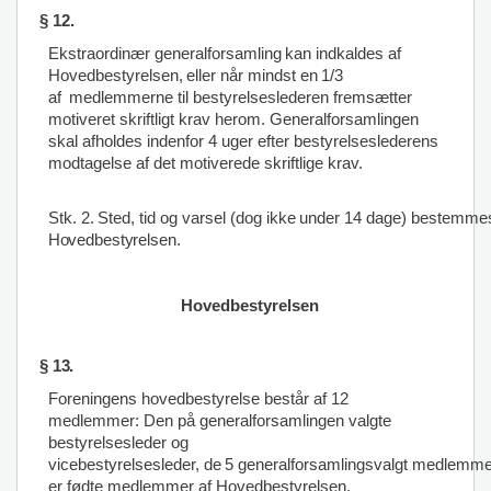
§ 12.
Ekstraordinær
generalforsamling
kan
indkaldes
af
H
ovedbestyrelsen,
eller
når
mindst
en 1/3
af
medlemmerne til bestyrelseslederen fremsætter
motiveret skriftligt krav herom. Generalforsamlingen
skal afholdes indenfor 4 uger efter bestyrelseslederens
modtagelse af det motiverede skriftlige krav.
Stk.
2.
Sted,
tid
og
varsel
(dog
ikke
under
14
dage)
bestemme
H
ovedbestyrelsen.
Hovedbestyrelsen
§
13.
Foreningens hovedbestyrelse
består af 12
medlemmer: Den på
generalforsamlingen valgte
bestyrelsesleder og
vicebestyrelsesleder,
de
5
generalforsamlingsvalgt
medlemme
er fødte medlemmer af Hovedbestyrelsen.