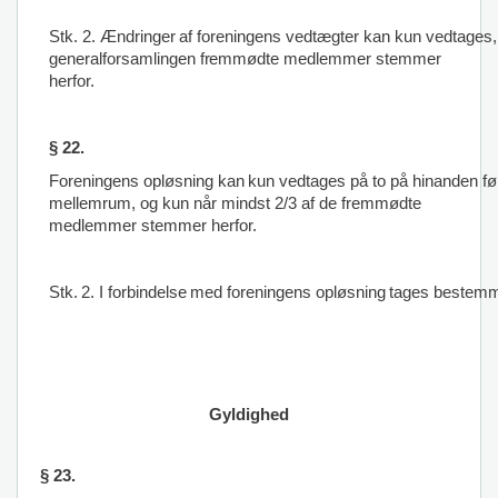
Stk.
2.
Ændringer
af
foreningens
vedtægter
kan
kun
vedtages,
generalforsamlingen
frem
mødte medlemmer stemmer
herfor.
§ 22.
Foreningens
opløsning
kan
kun
vedtages
på
to
på
hinanden
fø
mellemrum, og kun når mindst 2/3 af de fremmødte
medlemmer stemmer herfor.
Stk.
2.
I
forbindelse
med
foreningens
opløsning
tages
bestemm
Gyldighed
§ 23.