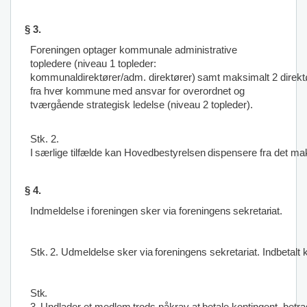
§
3.
Foreningen optager kommunale administrative
topledere (niveau 1 topleder:
kommunaldirektører/adm.
direktører)
samt
maksimalt
2
direkt
fra hver kommune
med
ansvar
for
overordnet
og
tværgående strategisk ledelse (niveau 2 topleder).
Stk. 2.
I
særlige
tilfælde
kan
Hovedbestyrelsen
dispensere
fra
det
mak
§
4.
Indmeldelse
i
foreningen
sker
via
foreningens
sekretariat.
Stk.
2.
Udmeldelse
sker
via
foreningens
sekretariat.
Indbetalt
Stk.