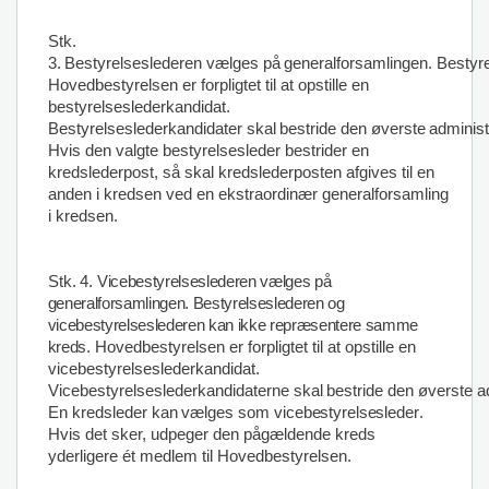
Stk.
3
.
Bestyrelseslederen
vælges
på
generalforsamlingen.
Bestyr
Hovedbestyrelsen er forpligtet til at opstille en
bestyrelseslederkandidat.
Bestyrelseslederkandidater
skal
bestride
den
øverste
administ
Hvis den valgte bestyrelsesleder bestrider en
kredslederpost, så skal kredslederposten afgives til en
anden i kredsen ved en ekstraordinær generalforsamling
i kredsen.
Stk.
4.
Vicebestyrelseslederen vælges på
generalforsamlingen. Bestyrelseslederen og
vicebestyrelseslederen kan ikke repræsentere samme
kreds.
Hovedbestyrelsen er forpligtet til at opstille en
vicebestyrelseslederkandidat.
Vicebestyrelseslederkandidaterne
skal
bestride
den
øverste
a
En kredsleder
kan
vælges som
vicebestyrelsesleder
.
Hvis det sker, udpeger den pågældende kreds
yderligere ét medlem til Hovedbestyrelsen.