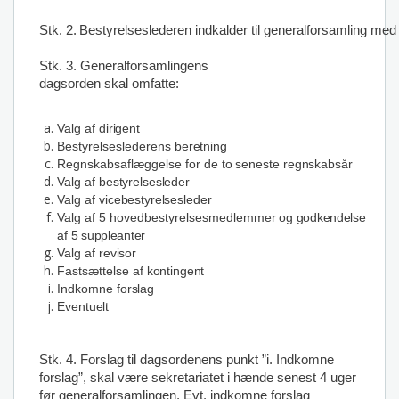
Stk.
2.
Bestyrelseslederen
indkalder
til
generalforsamling
med
Stk. 3. Generalforsamlingens
dagsorden skal omfatte:
Valg
af
dirigent
Bestyrelseslederens
beretning
Regnskabsaflæggelse
for
de
to
seneste
regnskabsår
Valg
af
bestyrelsesleder
Valg
af
vicebestyrelsesleder
Valg
af
5
hovedbestyrelsesmedlemmer
og godkendelse
af 5 suppleanter
Valg
af
revisor
Fastsættelse
af
kontingent
Indkomne
forslag
Eventuelt
Stk. 4. Forslag til dagsordenens punkt ”i. Indkomne
forslag”, skal være sekretariatet i hænde senest 4 uger
før generalforsamlingen. Evt. indkomne forslag