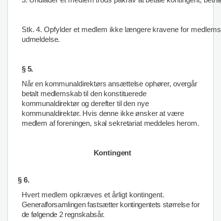
3.
Undlader
et
medlem
trods
påkrav
at
betale
kontingent,
betra
Stk.
4.
Opfylder
et
medlem
ikke
længere
kravene
for
medlems
udmeldelse.
§ 5.
Når en kommunaldirektørs ansættelse ophører, overgår
betalt medlemskab til den konstituerede
kommunaldirektør og derefter til den nye
kommunaldirektør. Hvis denne ikke ønsker at være
medlem af foreningen, skal sekretariat meddeles herom.
Kontingent
§
6.
Hvert medlem opkræves et årligt kontingent.
Generalforsamlingen fastsætter kontingentets størrelse for
de følgende 2 regnskabsår.