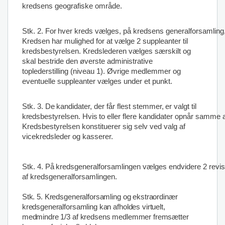
kredsens geografiske område.
Stk.
2.
For
hver
kreds
vælges,
på
kredsens
generalforsamling
Kredsen har mulighed for at vælge
2 suppleanter til
kredsbestyrelsen. Kredslederen vælges særskilt og
skal bestride den øverste administrative
toplederstilling (niveau 1). Øvrige medlemmer og
eventuelle suppleanter vælges under et punkt.
Stk. 3. De
kandidater,
der
får
flest
stemmer,
er
valgt
til
kreds
bestyrelsen.
Hvis
to
eller
flere
kandidater
opnår
samme
Kredsbestyrelsen konstituerer sig selv ved valg af
vicekredsleder og kasserer.
Stk.
4.
På
kredsgeneralforsamlingen
vælges
endvidere
2
revi
af
kredsgeneralforsamlingen.
Stk. 5. Kredsgeneralforsamling og ekstraordinær
kredsgeneralforsamling kan afholdes virtuelt,
medmindre 1/3 af kredsens medlemmer fremsætter