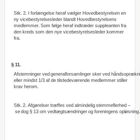
Stk. 2. I forlængelse heraf vælger Hovedbestyrelsen en
ny vicebestyrelsesleder blandt Hovedbestyrelsens
medlemmer. Som følge heraf indtræder suppleanten fra
den kreds som den nye vicebestyrelsesleder kommer
fra.
§
11.
Afstemninger
ved
generalforsamlinger
sker
ved
håndsoprækni
eller mindst 1/3 af de tilstedeværende medlemmer stiller
krav herom.
Stk.
2.
Afgørelser
træffes
ved
almindelig
stemmeflerhed
–
se
dog
§
13
om
vedtægtsændringer
og
foreningens
opløsning.