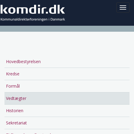
Toggl
navig
Hovedbestyrelsen
Main
navigation
Kredse
Formål
Vedtægter
Historien
Sekretariat