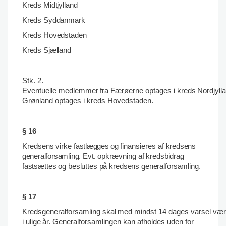
Kreds Midtjylland
Kreds Syddanmark
Kreds Hovedstaden
Kreds Sjælland
Stk. 2.
Eventuelle
medlemmer
fra
Færøerne
optages
i
kreds
Nordjyll
Grønland optages i kreds Hovedstaden.
§ 16
Kredsens
virke
fastlægges og
finansieres
af kredsens
generalforsamling. Evt.
opkrævning
af
kredsbidrag
fastsættes og besluttes på kredsens generalforsamling.
§ 17
Kredsgeneralforsamling
skal
med
mindst
14
dages
varsel
vær
i
ulige
år. Generalforsamlingen kan afholdes uden for