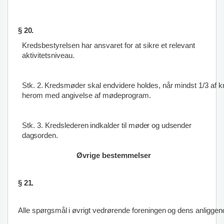
§
20.
Kredsbestyrelsen
har ansvaret for at sikre et relevant
aktivitetsniveau
.
Stk.
2.
Kredsmøder
skal
endvidere
holdes,
når
mindst
1/3
af
k
herom med angivelse af mødeprogram.
Stk.
3.
Kredslederen
indkalder
til
møder og udsender
dagsorden.
Øvrige bestemmelser
§
21.
Alle
spørgsmål
i
øvrigt
vedrørende
foreningen
og
dens
anliggen